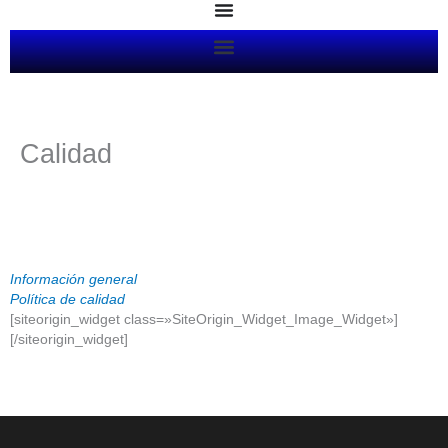
Ir
al
contenido
Calidad
Información general
Política de calidad
[siteorigin_widget class=»SiteOrigin_Widget_Image_Widget»]
[/siteorigin_widget]