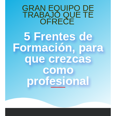
GRAN EQUIPO DE
TRABAJO QUE TE
OFRECE
5 Frentes de
Formación, para
que crezcas
como
profesional