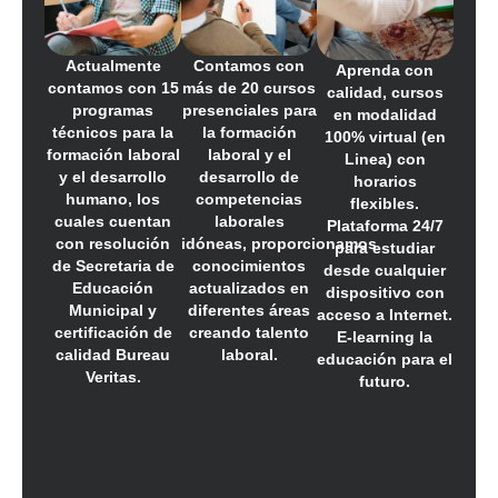
Actualmente
Contamos con
Aprenda con
contamos con 15
más de 20 cursos
calidad, cursos
programas
presenciales para
en modalidad
técnicos para la
la formación
100% virtual (en
formación laboral
laboral y el
Linea) con
y el desarrollo
desarrollo de
horarios
humano, los
competencias
flexibles.
cuales cuentan
laborales
Plataforma 24/7
con resolución
idóneas,
proporcionamos
para estudiar
de Secretaria de
conocimientos
desde cualquier
Educación
actualizados en
dispositivo con
Municipal y
diferentes áreas
acceso a Internet.
certificación de
creando talento
E-learning la
calidad Bureau
laboral.
educación para el
Veritas.
futuro.