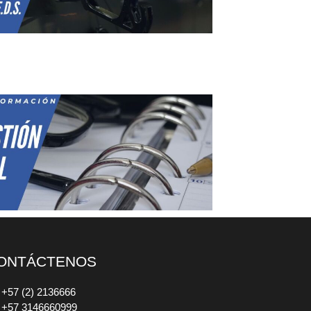
ONTÁCTENOS
+57 (2) 2136666
+57 3146660999