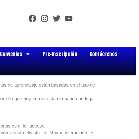
F
I
T
Y
a
n
w
o
c
s
i
u
e
t
t
t
b
a
t
u
Convenios
Pre-Inscripción
Contáctenos
o
g
e
b
o
r
r
e
k
a
m
ntas de aprendizaje están basadas en el uso de
 por ello que hoy en día está ocupando un lugar
onas de difícil acceso.
ión constructivista. ➔ Mayor interacción. E-