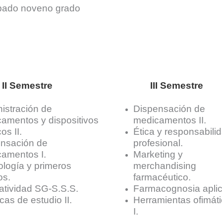
obado noveno grado
II Semestre
I
II
Semestre
istración de
Dispensación de
amentos y dispositivos
medicamentos II.
os II.
Ética y responsabili
nsación de
profesional.
amentos I.
Marketing y
ología y primeros
merchandising
os.
farmacéutico.
tividad SG-S.S.S.
Farmacognosia apli
cas de estudio II.
Herramientas ofimát
I.