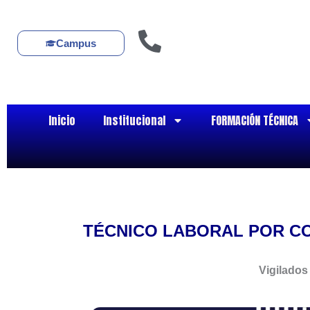
Ir
al
contenido
Campus
Inicio
Institucional
FORMACIÓN TÉCNICA
TÉCNICO
LABORAL POR CO
Vigilados