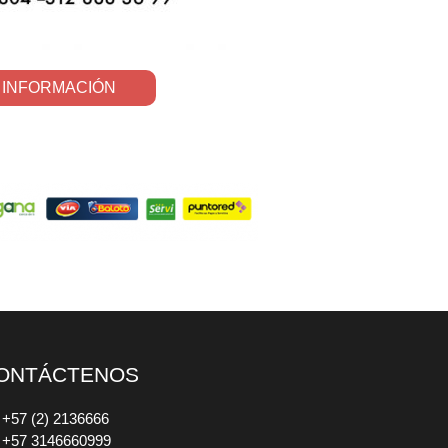
 INFORMACIÓN
ONTÁCTENOS
+57 (2) 2136666
+57 3146660999