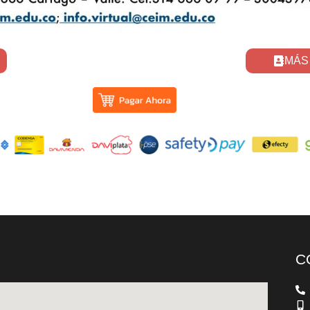
MÁS
C