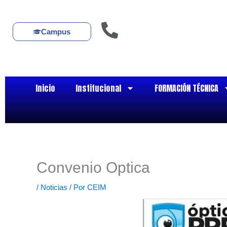
Ir
al
contenido
Campus
Inicio
Institucional
FORMACIÓN TÉCNICA
Convenio Optica
/
Noticias
/ Por
CEIM