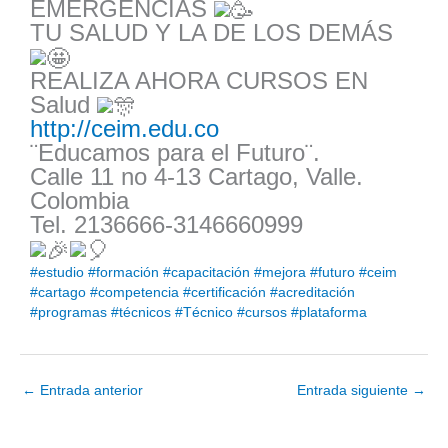
EMERGENCIAS
TU SALUD Y LA DE LOS DEMÁS
REALIZA AHORA CURSOS EN
Salud
http://ceim.edu.co
¨Educamos para el Futuro¨.
Calle 11 no 4-13 Cartago, Valle.
Colombia
Tel. 2136666-3146660999
#estudio
#formación
#capacitación
#mejora
#futuro
#ceim
#cartago
#competencia
#certificación
#acreditación
#programas
#técnicos
#Técnico
#cursos
#plataforma
←
Entrada anterior
Entrada siguiente
→