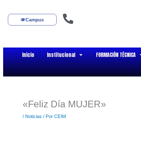
Ir
al
contenido
Campus
Inicio
Institucional
FORMACIÓN TÉCNICA
«Feliz Día MUJER»
/
Noticias
/ Por
CEIM