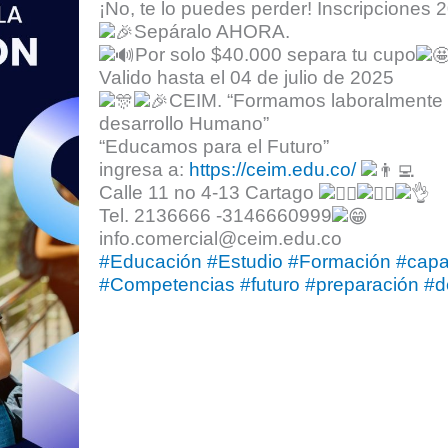
¡No, te lo puedes perder! Inscripciones 
Sepáralo AHORA.
Por solo $40.000 separa tu cupo
Valido hasta el 04 de julio de 2025
CEIM. “Formamos laboralmente p
desarrollo Humano”
“Educamos para el Futuro”
ingresa a:
https://ceim.edu.co/
Calle 11 no 4-13 Cartago
Tel. 2136666 -3146660999
info.comercial@ceim.edu.co
#Educación
#Estudio
#Formación
#capa
#Competencias
#futuro
#preparación
#d