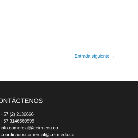
Entrada siguiente
→
ONTÁCTENOS
+57 (2) 2136666
+57 3146660999
info.comercial@ceim.edu.co
coordinador.comercial@ceim.edu.co