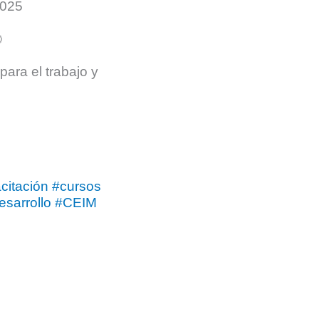
2025
ara el trabajo y
citación
#cursos
esarrollo
#CEIM