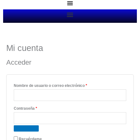
Ir
al
contenido
Mi cuenta
Obligatorio
Obligatorio
Obligatorio
Obligatorio
Acceder
Nombre de usuario o correo electrónico
*
Contraseña
*
Recuérdame