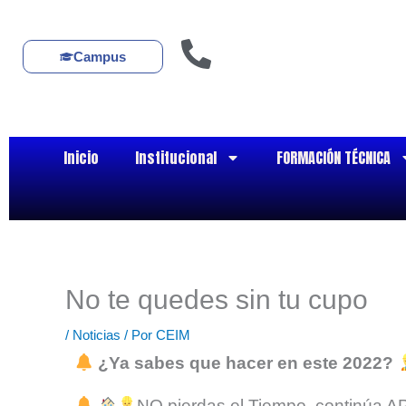
Ir
al
contenido
Campus
Inicio
Institucional
FORMACIÓN TÉCNICA
No te quedes sin tu cupo
/
Noticias
/ Por
CEIM
¿Ya sabes que hacer en este 2022?
NO pierdas el Tiempo, continú