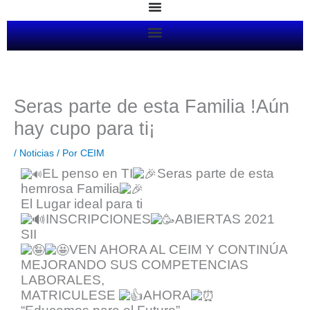
Ir
al
contenido
Seras parte de esta Familia !Aún
hay cupo para ti¡
/
Noticias
/ Por
CEIM
EL penso en TI
Seras parte de esta
hemrosa Familia
El Lugar ideal para ti
INSCRIPCIONES
ABIERTAS 2021
SII
VEN AHORA AL CEIM Y CONTINÚA
MEJORANDO SUS COMPETENCIAS
LABORALES,
MATRICULESE
AHORA