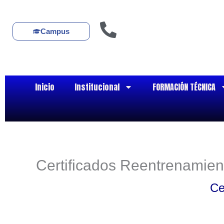
Ir
al
contenido
Campus
Inicio
Institucional
FORMACIÓN TÉCNICA
Certificados Reentrenamien
Ce