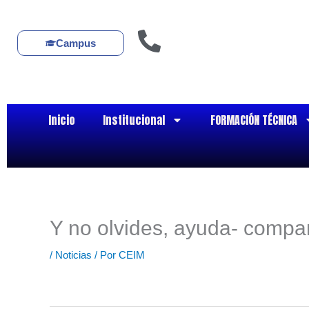
Ir
al
contenido
Campus
Inicio
Institucional
FORMACIÓN TÉCNICA
Y no olvides, ayuda- comp
/
Noticias
/ Por
CEIM