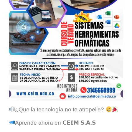
¿Que la tecnología no te atropelle?
Aprende ahora en 𝗖𝗘𝗜𝗠 𝗦.𝗔.𝗦