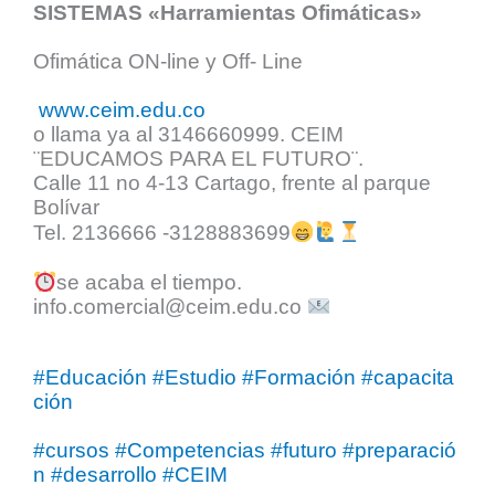
SISTEMAS «Harramientas Ofimáticas»
Ofimática ON-line y Off- Line
www.ceim.edu.co
o llama ya al 3146660999. CEIM
¨EDUCAMOS PARA EL FUTURO¨.
Calle 11 no 4-13 Cartago, frente al parque
Bolívar
Tel. 2136666 -3128883699
se acaba el tiempo.
info.comercial@ceim.edu.co
#Educación
#Estudio
#Formación
#capacita
ción
#cursos
#Competencias
#futuro
#preparació
n
#desarrollo
#CEIM