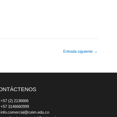
Entrada siguiente
→
ONTÁCTENOS
+57 (2) 2136666
+57 3146660999
info.comercial@ceim.edu.co