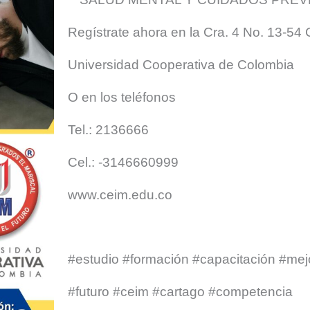
Regístrate ahora en la Cra. 4 No. 13-54
Universidad Cooperativa de Colombia
O en los teléfonos
Tel.: 2136666
Cel.: -3146660999
www.ceim.edu.co
#estudio #formación #capacitación #me
#futuro #ceim #cartago #competencia