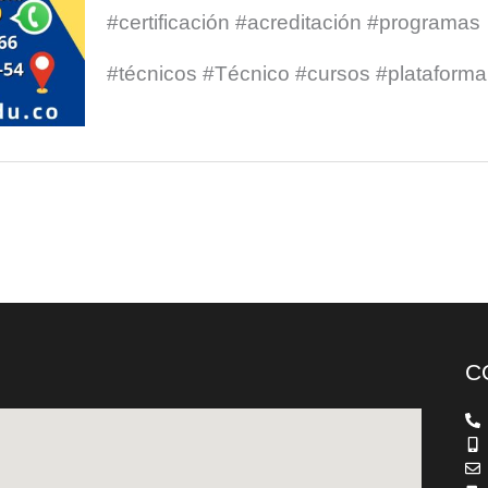
#certificación #acreditación #programas
#técnicos #Técnico #cursos #plataforma
C