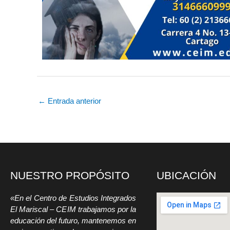
←
Entrada anterior
NUESTRO PROPÓSITO
UBICACIÓN
«En el Centro de Estudios Integrados
El Mariscal – CEIM trabajamos por la
educación del futuro, mantenemos en